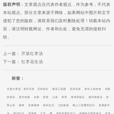
版权声明
：文章观点仅代表作者观点，作为参考，不代表
本站观点。部分文章来源于网络，如果网站中图片和文字
侵犯了您的版权，请联系我们及时删除处理！转载本站内
容，请注明转载网址、作者和出处，避免无谓的侵权纠
纷。
上一篇
：
芹菜红枣汤
下一篇
：
红枣花生汤
标签：
甘麦大枣汤
老年百科
百科知识
激流三部曲
尼龙毛袜
老年人的饮食
外眼
的老化
老年色素
名家
辞源
心俞
风琴
寒滞肝脉证
循环锻炼法
好
客山东
杨绛
发展规律
组织生活
立刻炼成
晚上三亚哪里好玩
悬测读书
法
暗示疗法
变速跑
正旦
黍
老年性脊柱后凸
杏鲍菇干家常做法
武术