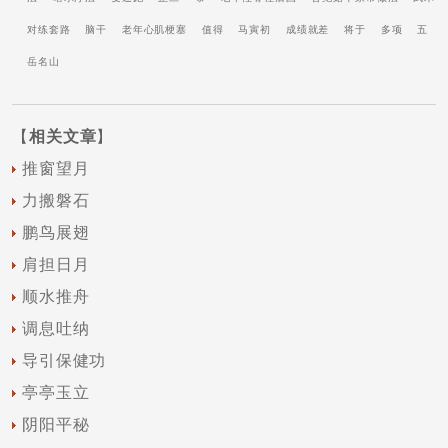
对练套路
脑干
老年心肌梗塞
值得
马寅初
成绩就差
将于
多项
五
岳名山
【
相关文章
】
推窗望月
力搬磐石
鹏鸟展翅
肩担日月
顺水推舟
调息吐纳
导引保健功
亭亭玉立
阴阳平秘